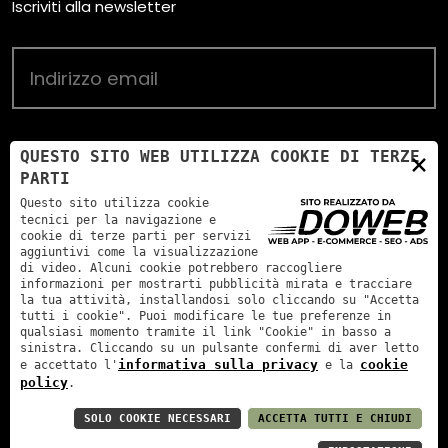
Iscriviti alla newsletter
HO LETTO E ACCETTO LE CONDIZIONI INDICATE
×
QUESTO SITO WEB UTILIZZA COOKIE DI TERZE
SULL'
INFORMATIVA SULLA PRIVACY
PARTI
OBBLIGATORIO
Questo sito utilizza cookie
tecnici per la navigazione e
ISCRIVITI
cookie di terze parti per servizi
aggiuntivi come la visualizzazione
di video. Alcuni cookie potrebbero raccogliere
informazioni per mostrarti pubblicità mirata e tracciare
la tua attività, installandosi solo cliccando su "Accetta
tutti i cookie". Puoi modificare le tue preferenze in
qualsiasi momento tramite il link "Cookie" in basso a
sinistra. Cliccando su un pulsante confermi di aver letto
informativa sulla privacy
cookie
e accettato l'
e la
policy
.
Menegotti Antonio Agricultural Company, AGR Coop
partner
|
P. IVA: 00893160234
SOLO COOKIE NECESSARI
ACCETTA TUTTI E CHIUDI