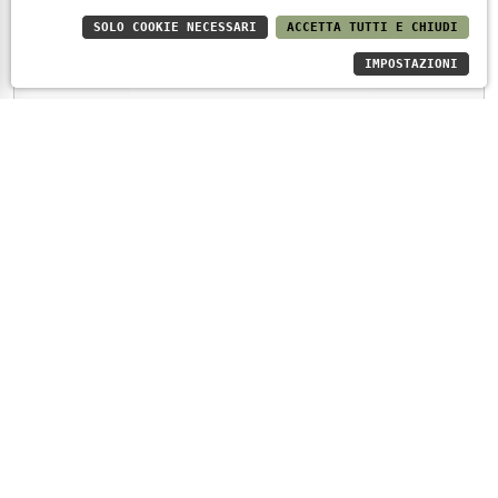
SOLO COOKIE NECESSARI
ACCETTA TUTTI E CHIUDI
IMPOSTAZIONI
Biancospino Rosé
VEDI DI PIÙ